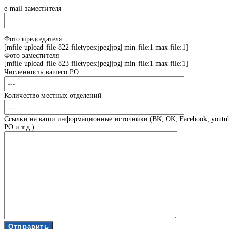
e-mail заместителя
Фото председателя
[mfile upload-file-822 filetypes:jpeg|jpg| min-file:1 max-file:1]
Фото заместителя
[mfile upload-file-823 filetypes:jpeg|jpg| min-file:1 max-file:1]
Численность вашего РО
Количество местных отделений
Ссылки на ваши информационные источники (ВК, ОК, Facebook, youtub
РО и т.д.)