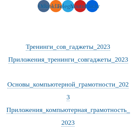
Odnoklassniki
Vk
Telegram
Youtube
Flickr
Тренинги_сов_гаджеты_2023
Приложения_тренинги_совгаджеты_2023
Основы_компьютерной_грамотности_202
3
Приложения_компьютерная_грамотность_
2023