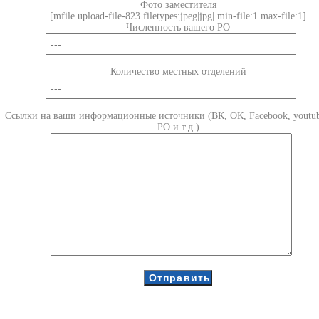
Фото заместителя
[mfile upload-file-823 filetypes:jpeg|jpg| min-file:1 max-file:1]
Численность вашего РО
Количество местных отделений
Ссылки на ваши информационные источники (ВК, ОК, Facebook, youtub
РО и т.д.)