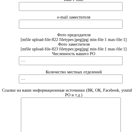
e-mail заместителя
Фото председателя
[mfile upload-file-822 filetypes:jpeg|jpg| min-file:1 max-file:1]
Фото заместителя
[mfile upload-file-823 filetypes:jpeg|jpg| min-file:1 max-file:1]
Численность вашего РО
Количество местных отделений
Ссылки на ваши информационные источники (ВК, ОК, Facebook, youtub
РО и т.д.)