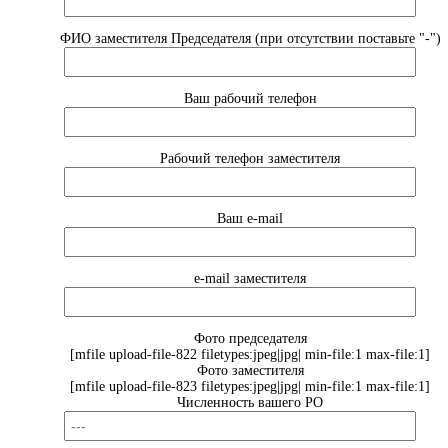
ФИО заместителя Председателя (при отсутствии поставьте "-")
Ваш рабочий телефон
Рабочий телефон заместителя
Ваш e-mail
e-mail заместителя
Фото председателя
[mfile upload-file-822 filetypes:jpeg|jpg| min-file:1 max-file:1]
Фото заместителя
[mfile upload-file-823 filetypes:jpeg|jpg| min-file:1 max-file:1]
Численность вашего РО