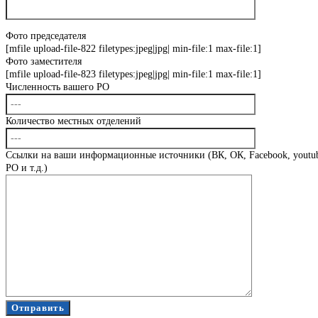
Фото председателя
[mfile upload-file-822 filetypes:jpeg|jpg| min-file:1 max-file:1]
Фото заместителя
[mfile upload-file-823 filetypes:jpeg|jpg| min-file:1 max-file:1]
Численность вашего РО
Количество местных отделений
Ссылки на ваши информационные источники (ВК, ОК, Facebook, youtub
РО и т.д.)