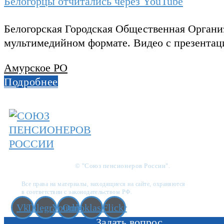
Белогорцы отчитались через YouTube
Белогорская Городская Общественная Органи
мультимедийном формате. Видео с презента
Амурское РО
Подробнее
© "Союз пенсионеров России".
Все права на материалы, находящиеся на сайте, охраняются
в соответствии с законодательством РФ.
Vk
Telegram
Youtube
Odnoklassniki
Flickr
Задать вопрос