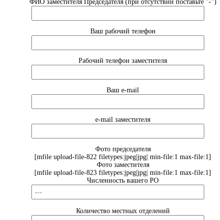
ФИО заместителя Председателя (при отсутствии поставьте "-")
Ваш рабочий телефон
Рабочий телефон заместителя
Ваш e-mail
e-mail заместителя
Фото председателя
[mfile upload-file-822 filetypes:jpeg|jpg| min-file:1 max-file:1]
Фото заместителя
[mfile upload-file-823 filetypes:jpeg|jpg| min-file:1 max-file:1]
Численность вашего РО
Количество местных отделений