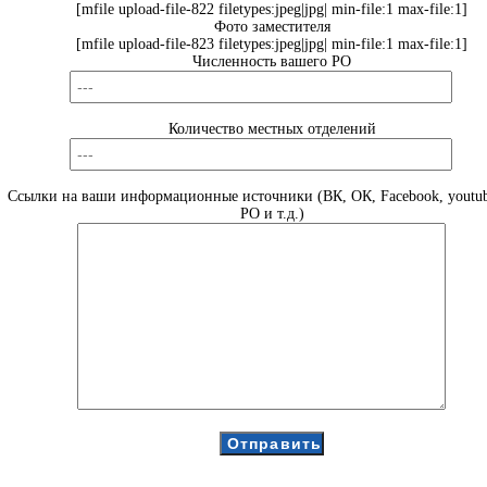
[mfile upload-file-822 filetypes:jpeg|jpg| min-file:1 max-file:1]
Фото заместителя
[mfile upload-file-823 filetypes:jpeg|jpg| min-file:1 max-file:1]
Численность вашего РО
Количество местных отделений
Ссылки на ваши информационные источники (ВК, ОК, Facebook, youtub
РО и т.д.)