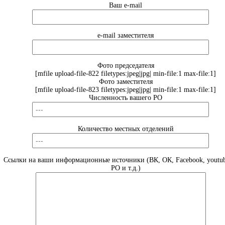
Ваш e-mail
e-mail заместителя
Фото председателя
[mfile upload-file-822 filetypes:jpeg|jpg| min-file:1 max-file:1]
Фото заместителя
[mfile upload-file-823 filetypes:jpeg|jpg| min-file:1 max-file:1]
Численность вашего РО
Количество местных отделений
Ссылки на ваши информационные источники (ВК, ОК, Facebook, youtub
РО и т.д.)