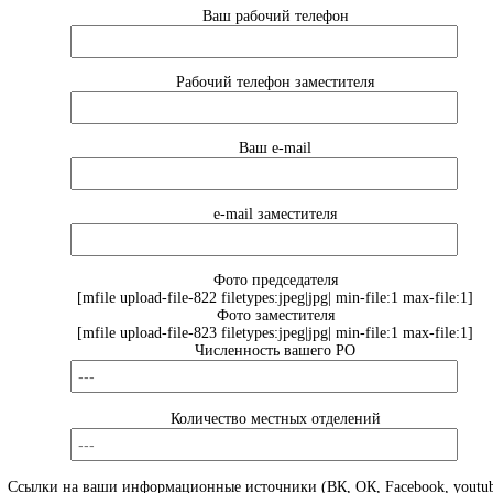
Ваш рабочий телефон
Рабочий телефон заместителя
Ваш e-mail
e-mail заместителя
Фото председателя
[mfile upload-file-822 filetypes:jpeg|jpg| min-file:1 max-file:1]
Фото заместителя
[mfile upload-file-823 filetypes:jpeg|jpg| min-file:1 max-file:1]
Численность вашего РО
Количество местных отделений
Ссылки на ваши информационные источники (ВК, ОК, Facebook, youtub